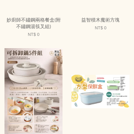
妙廚師不鏽鋼兩格餐盒(附
益智積木魔術方塊
不鏽鋼湯筷叉組)
NT$ 0
NT$ 0