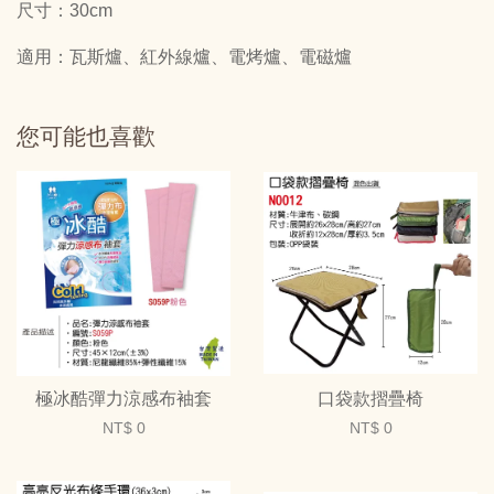
尺寸：30cm
適用：瓦斯爐、紅外線爐、電烤爐、電磁爐
您可能也喜歡
極冰酷彈力涼感布袖套
口袋款摺疊椅
NT$ 0
NT$ 0