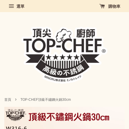
選單
購物車
›
首頁
TOP-CHEF頂級不鏽鋼火鍋30cm