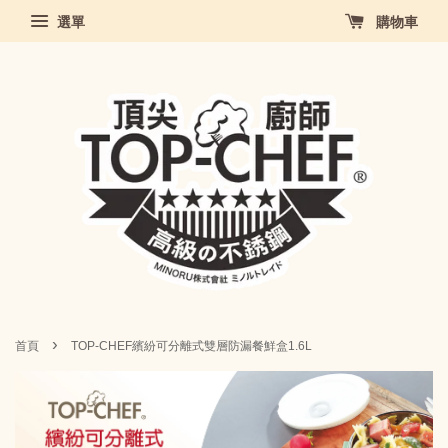
選單
購物車
›
首頁
TOP-CHEF繽紛可分離式雙層防漏餐鮮盒1.6L