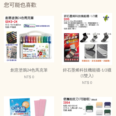
您可能也喜歡
創意塗鴉24色馬克筆
鋅石墨烯科技機能襪-1/2襪
(1雙入)
NT$ 0
NT$ 0