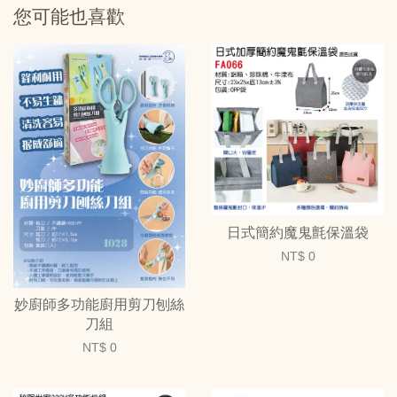
您可能也喜歡
日式簡約魔鬼氈保溫袋
NT$ 0
妙廚師多功能廚用剪刀刨絲
刀組
NT$ 0