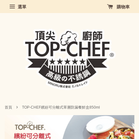
選單
購物車
›
首頁
TOP-CHEF繽紛可分離式單層防漏餐鮮盒850ml