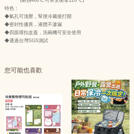
(耐熱400℃.可承受衝擊120 ℃)
特色：
◆氣孔可洩壓，幫便冷藏後打開
◆密封性優異，液體不滲漏
◆四面環扣盒蓋，洗碗機可安全使用
◆通過台灣SGS測試
您可能也喜歡