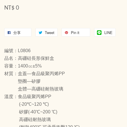
NT$ 0
分享
Tweet
Pin it
LINE
編號：L0806
品名：高硼硅長形保鮮盒
容量：1400㏄±5%
材質：盒蓋—食品級聚丙烯PP
墊圈—矽膠
盒體—高硼硅耐熱玻璃
溫度：食品級聚丙烯PP
(-20℃~120 ℃)
矽膠(-40℃~200 ℃)
高硼硅耐熱玻璃