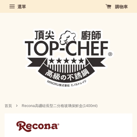
選單
購物車
›
首頁
Recona高硼硅長型二分格玻璃保鮮盒(1400ml)