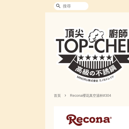
搜尋
›
首頁
Recona櫻花真空湯杯#304