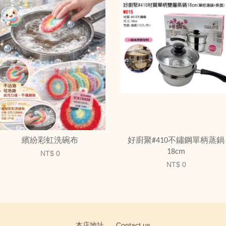
繽紛彩虹洗碗布
好廚聚#410不鏽鋼單柄蒸鍋
18cm
NT$ 0
NT$ 0
本店地址
Contact us