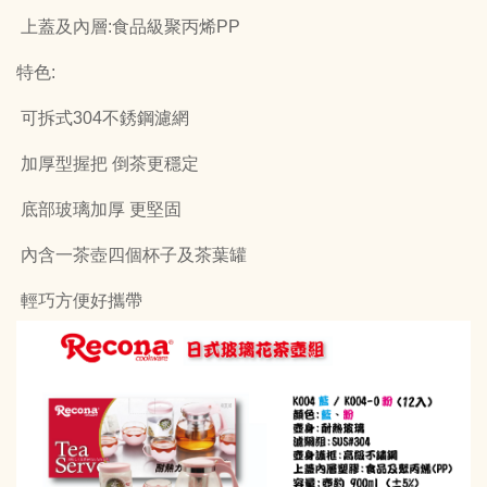
上蓋及內層:食品級聚丙烯PP
特色:
可拆式304不銹鋼濾網
加厚型握把 倒茶更穩定
底部玻璃加厚 更堅固
內含一茶壺四個杯子及茶葉罐
輕巧方便好攜帶