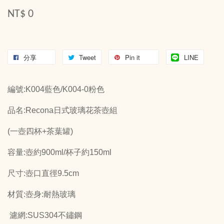
NT$ 0
分享
Tweet
Pin it
LINE
編號:K004藍色/K004-0粉色
品名:Recona日式玻璃花茶壺組
(一壺四杯+茶葉罐)
容量:壺約900ml/杯子約150ml
尺寸:壺口直徑9.5cm
材質:壺身:耐熱玻璃
濾網:SUS304不鏽鋼