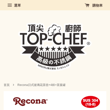
選單
購物車
›
首頁
Recona日式玻璃花茶壺+4杯+茶葉罐