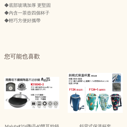
◆底部玻璃加厚 更堅固
◆內含一茶壺四個杯子
◆輕巧方便好攜帶
您可能也喜歡
Maluta#316陶晶40雙耳炒鍋
斜背式保溫杯套