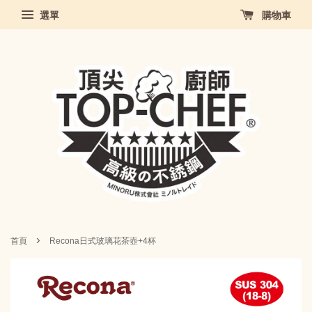
選單
購物車
›
首頁
Recona日式玻璃花茶壺+4杯