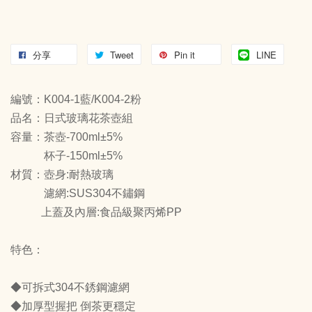
分享
Tweet
Pin it
LINE
編號：K004-1藍/K004-2粉
品名：日式玻璃花茶壺組
容量：茶壺-700ml±5%
杯子-150ml±5%
材質：壺身:耐熱玻璃
濾網:SUS304不鏽鋼
上蓋及內層:食品級聚丙烯PP
特色：
◆可拆式304不銹鋼濾網
◆加厚型握把 倒茶更穩定