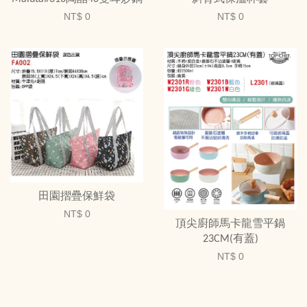
NT$ 0
NT$ 0
田園摺疊保鮮袋
NT$ 0
頂尖廚師馬卡龍雪平鍋
23CM(有蓋)
NT$ 0