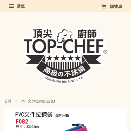
選單
購物車
›
首頁
PVC文件拉鍊袋(藍色)