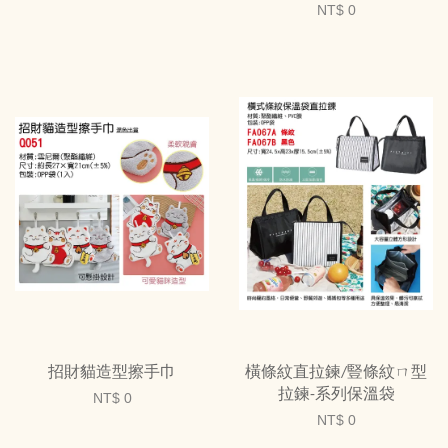
NT$ 0
招財貓造型擦手巾
橫條紋直拉鍊/豎條紋ㄇ型
拉鍊-系列保溫袋
NT$ 0
NT$ 0