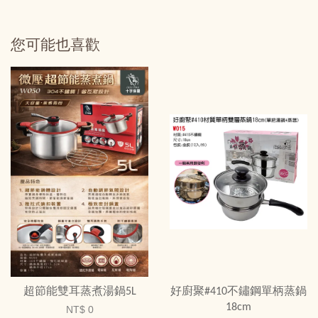
您可能也喜歡
超節能雙耳蒸煮湯鍋5L
好廚聚#410不鏽鋼單柄蒸鍋
18cm
NT$ 0