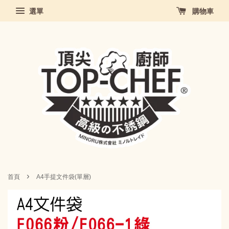
選單
購物車
›
首頁
A4手提文件袋(單層)