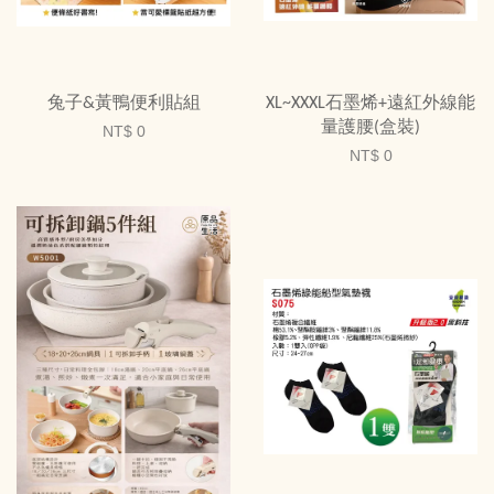
兔子&黃鴨便利貼組
XL~XXXL石墨烯+遠紅外線能
量護腰(盒裝)
NT$ 0
NT$ 0