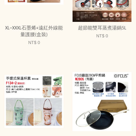
XL~XXXL石墨烯+遠紅外線能
超節能雙耳蒸煮湯鍋5L
量護腰(盒裝)
NT$ 0
NT$ 0