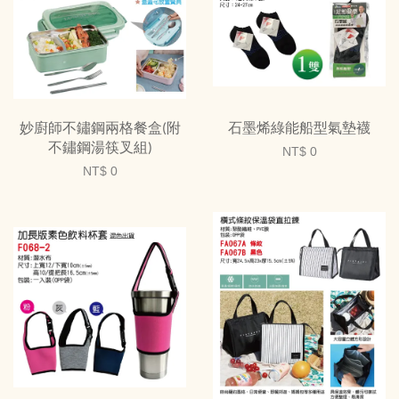
妙廚師不鏽鋼兩格餐盒(附
石墨烯綠能船型氣墊襪
不鏽鋼湯筷叉組)
NT$ 0
NT$ 0