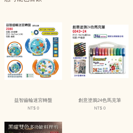
益智齒輪迷宮轉盤
創意塗鴉24色馬克筆
NT$ 0
NT$ 0