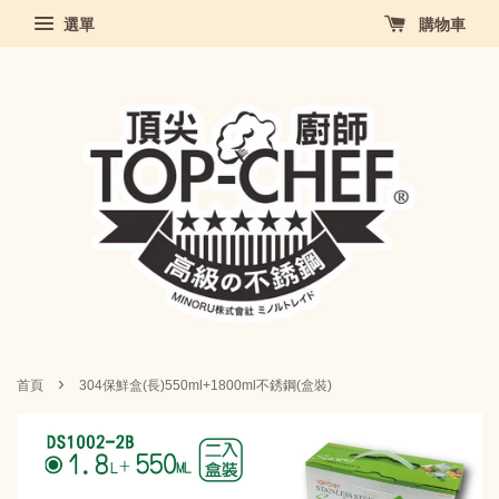
選單
購物車
›
首頁
304保鮮盒(長)550ml+1800ml不銹鋼(盒裝)