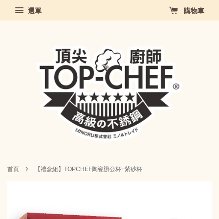
選單
購物車
›
首頁
【禮盒組】TOPCHEF陶瓷辦公杯+紫砂杯