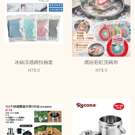
冰絲涼感姆扣袖套
繽紛彩虹洗碗布
NT$ 0
NT$ 0