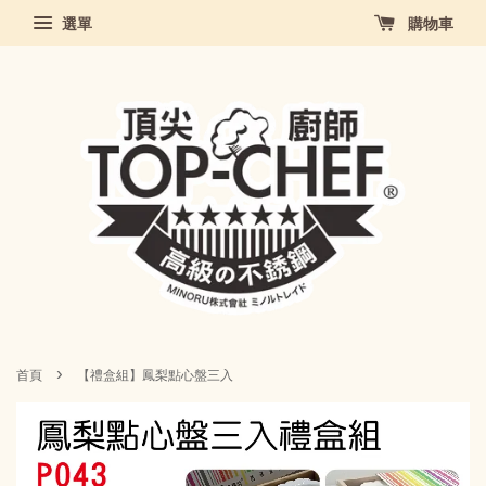
選單
購物車
›
首頁
【禮盒組】鳳梨點心盤三入