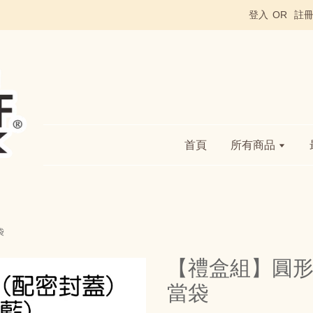
登入
OR
註
首頁
所有商品
袋
【禮盒組】圓形
當袋