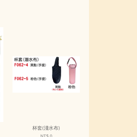
杯套(淺水布)
NT$ 0