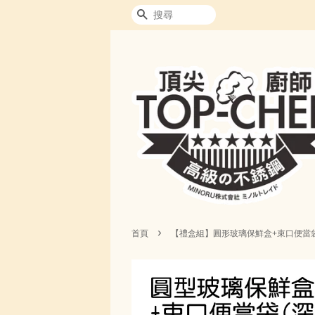
搜尋
›
首頁
【禮盒組】圓形玻璃保鮮盒+束口便當