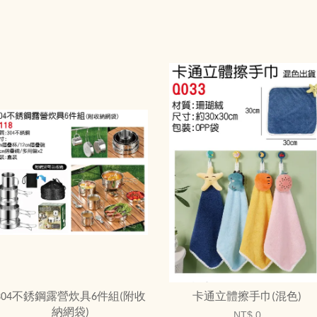
304不銹鋼露營炊具6件組(附收
卡通立體擦手巾(混色)
納網袋)
NT$ 0