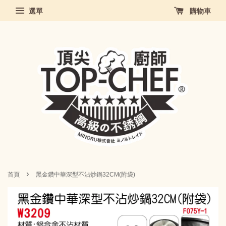
選單
購物車
›
首頁
黑金鑽中華深型不沾炒鍋32CM(附袋)