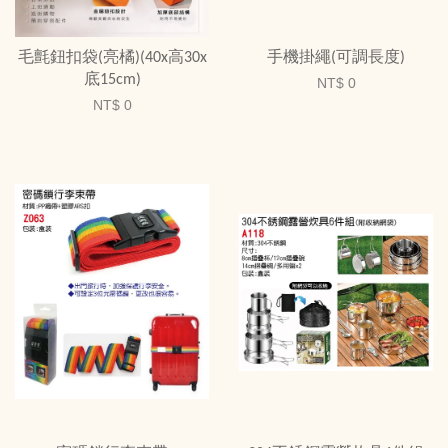
毛氈鈕扣袋(亮橘)(40x高30x
手機掛繩(可調長度)
底15cm)
NT$ 0
NT$ 0