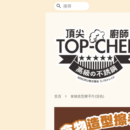
搜尋
›
首頁
食物造型擦手巾(混色)