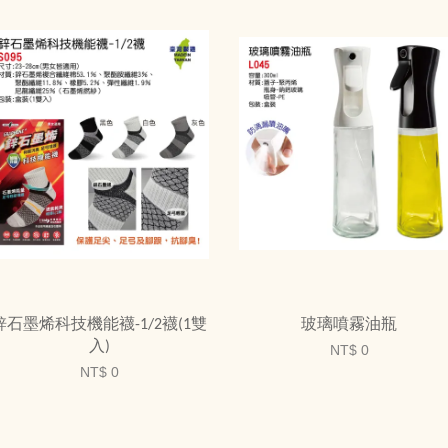
鋅石墨烯科技機能襪-1/2襪(1雙
玻璃噴霧油瓶
入)
NT$ 0
NT$ 0