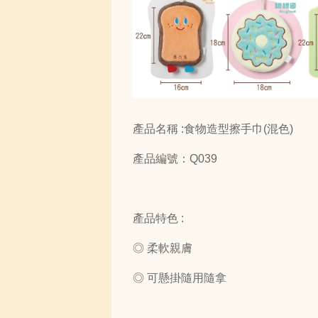
產品名稱 :食物造型擦手巾(混色)
產品編號：Q039
產品特色 :
◎ 柔軟親膚
◎ 可懸掛隨用隨拿