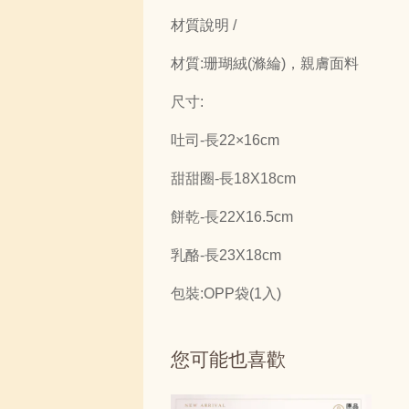
材質說明 /
材質:珊瑚絨(滌綸)，親膚面料
尺寸:
吐司-長22×16cm
甜甜圈-長18X18cm
餅乾-長22X16.5cm
乳酪-長23X18cm
包裝:OPP袋(1入)
您可能也喜歡