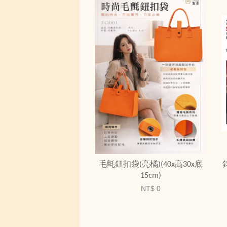
毛氈鈕扣袋(亮橘)(40x高30x底
15cm)
NT$ 0