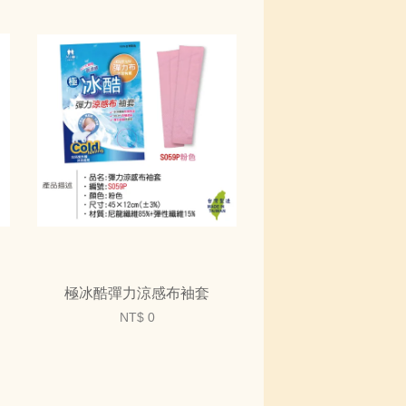
極冰酷彈力涼感布袖套
NT$ 0