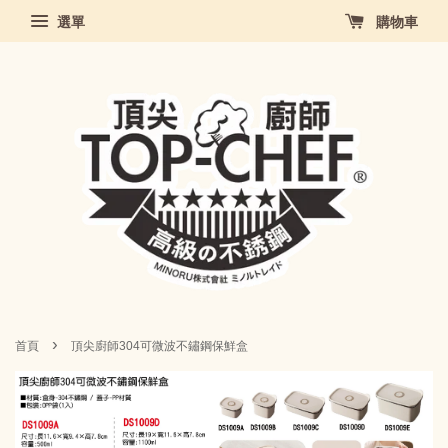
選單
購物車
›
首頁
頂尖廚師304可微波不鏽鋼保鮮盒