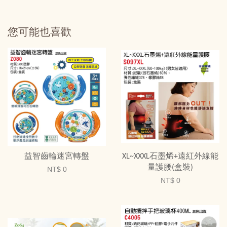
您可能也喜歡
益智齒輪迷宮轉盤
XL~XXXL石墨烯+遠紅外線能
量護腰(盒裝)
NT$ 0
NT$ 0