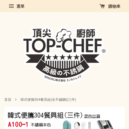
選單
購物車
›
首頁
韓式便攜304餐具組(全不鏽鋼)(三件)