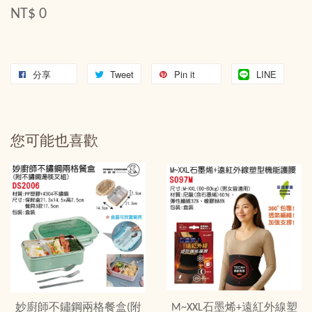
NT$ 0
分享
Tweet
Pin it
LINE
您可能也喜歡
妙廚師不鏽鋼兩格餐盒(附
M~XXL石墨烯+遠紅外線塑