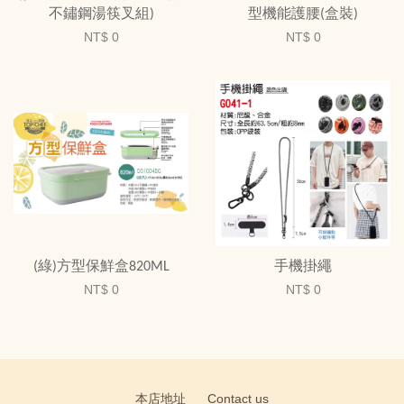
不鏽鋼湯筷叉組)
型機能護腰(盒裝)
NT$ 0
NT$ 0
(綠)方型保鮮盒820ML
手機掛繩
NT$ 0
NT$ 0
本店地址
Contact us