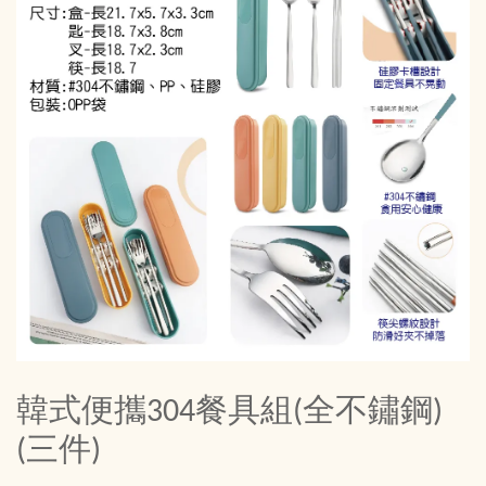
韓式便攜304餐具組(全不鏽鋼)
(三件)