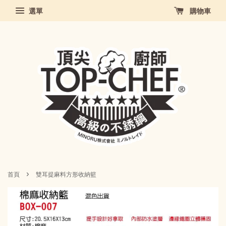
選單
購物車
›
首頁
雙耳提麻料方形收納籃