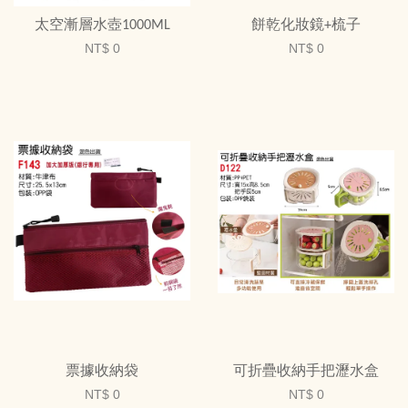
太空漸層水壺1000ML
餅乾化妝鏡+梳子
NT$ 0
NT$ 0
票據收納袋
可折疊收納手把瀝水盒
NT$ 0
NT$ 0