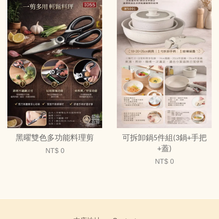
黑曜雙色多功能料理剪
可拆卸鍋5件組(3鍋+手把
+蓋)
NT$ 0
NT$ 0