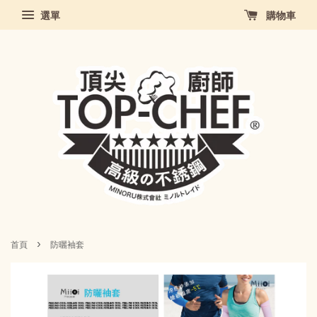
選單
購物車
›
首頁
防曬袖套