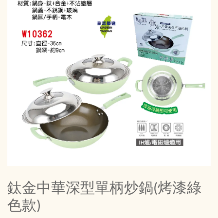
鈦金中華深型單柄炒鍋(烤漆綠
色款)