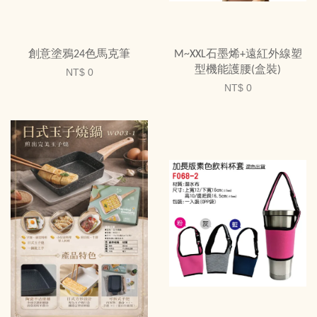
創意塗鴉24色馬克筆
M~XXL石墨烯+遠紅外線塑
型機能護腰(盒裝)
NT$ 0
NT$ 0