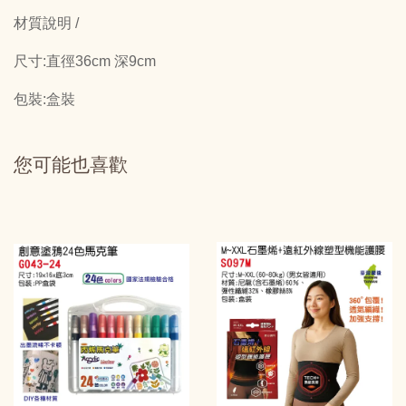
材質說明 /
尺寸:直徑36cm 深9cm
包裝:盒裝
您可能也喜歡