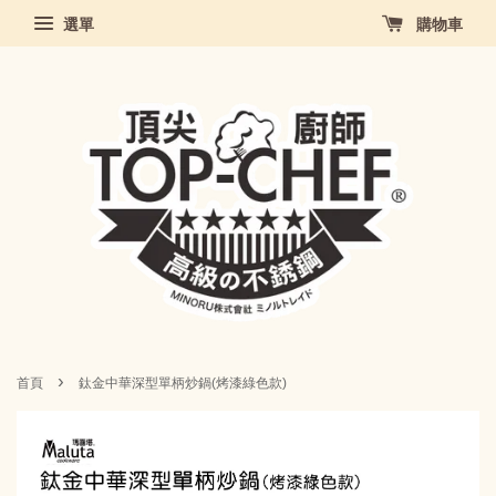
選單
購物車
›
首頁
鈦金中華深型單柄炒鍋(烤漆綠色款)