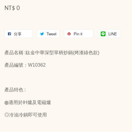
NT$ 0
分享
Tweet
Pin it
LINE
產品名稱 :鈦金中華深型單柄炒鍋(烤漆綠色款)
產品編號：W10362
產品特色 :
◎
適用於IH爐及電磁爐
◎冷油冷鍋即可使用