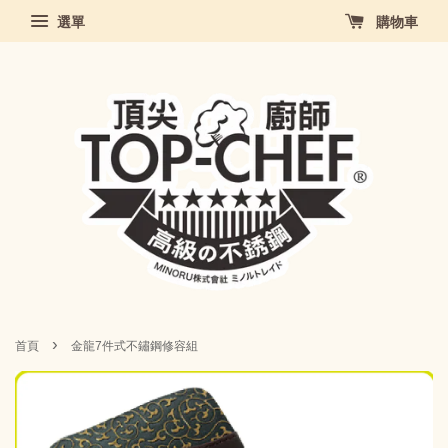
選單
購物車
›
首頁
金龍7件式不鏽鋼修容組