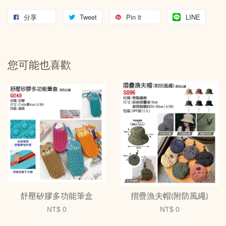
分享
Tweet
Pin it
LINE
您可能也喜歡
舒壓矽膠多功能筆盒
摺疊漁夫帽(附防風繩)
NT$ 0
NT$ 0