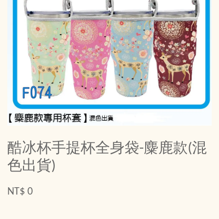
酷冰杯手提杯全身袋-麋鹿款(混
色出貨)
NT$ 0