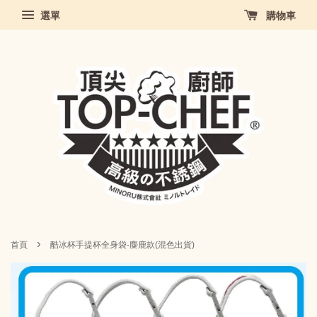
選單
購物車
›
首頁
酷冰杯手提杯全身袋-麋鹿款(混色出貨)