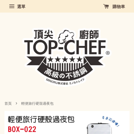
選單
購物車
›
首頁
輕便旅行硬殼過夜包