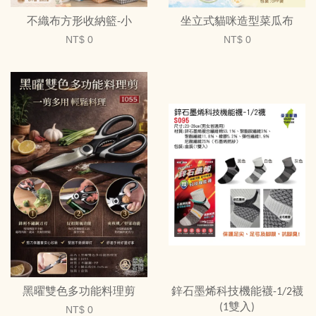
不織布方形收納籃-小
坐立式貓咪造型菜瓜布
NT$ 0
NT$ 0
黑曜雙色多功能料理剪
鋅石墨烯科技機能襪-1/2襪
(1雙入)
NT$ 0