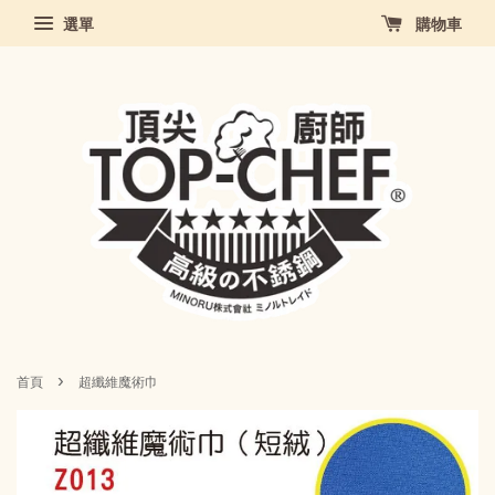
選單
購物車
›
首頁
超纖維魔術巾