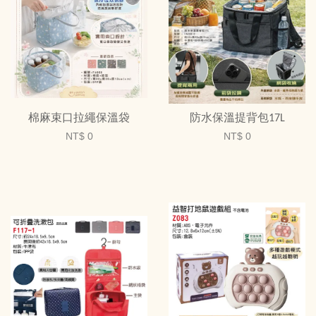
棉麻束口拉繩保溫袋
防水保溫提背包17L
NT$ 0
NT$ 0