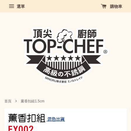
選單
購物車
›
首頁
薰香扣組1.5cm