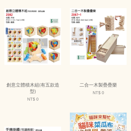
創意立體積木組(有五款造
二合一木製疊疊樂
型)
NT$ 0
NT$ 0