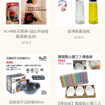
XL~XXXL石墨烯+遠紅外線能
玻璃噴霧油瓶
量護腰(盒裝)
NT$ 0
NT$ 0
花崗岩不沾砂鍋28cm
【禮盒組】鳳梨點心盤三入