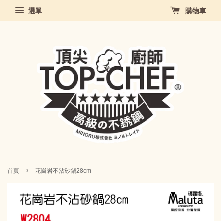
選單
購物車
›
首頁
花崗岩不沾砂鍋28cm