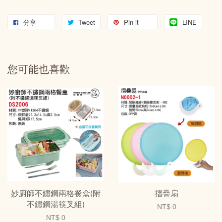
分享
Tweet
Pin it
LINE
您可能也喜歡
妙廚師不鏽鋼兩格餐盒(附
摺疊扇
不鏽鋼湯筷叉組)
NT$ 0
NT$ 0