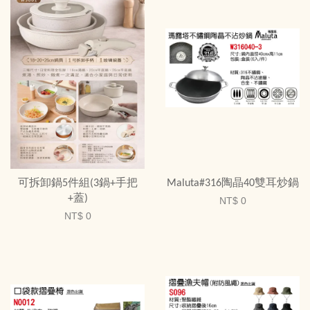
可拆卸鍋5件組(3鍋+手把
Maluta#316陶晶40雙耳炒鍋
+蓋)
NT$ 0
NT$ 0