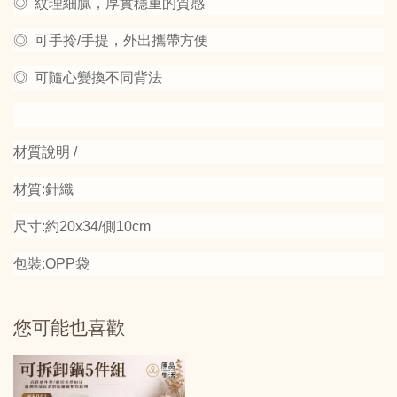
◎ 紋理細膩，厚實穩重的質感
◎ 可手拎/手提，外出攜帶方便
◎ 可隨心變換不同背法
材質說明 /
材質:針織
尺寸:約20x34/側10cm
包裝:OPP袋
您可能也喜歡