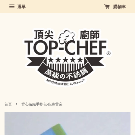
選單
購物車
›
首頁
背心編織手拎包-藍綠雲朵