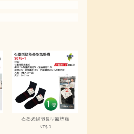
石墨烯綠能長型氣墊襪
NT$ 0