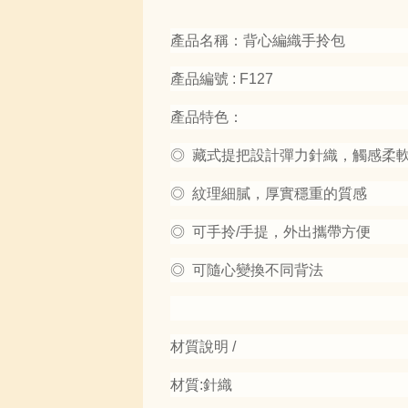
產品名稱：背心編織手拎包
產品編號 : F127
產品特色：
◎ 藏式提把設計彈力針織，觸感柔
◎ 紋理細膩，厚實穩重的質感
◎ 可手拎/手提，外出攜帶方便
◎ 可隨心變換不同背法
材質說明 /
材質:針織