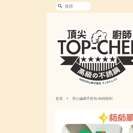
搜尋
›
首頁
背心編織手拎包-柿柿順利