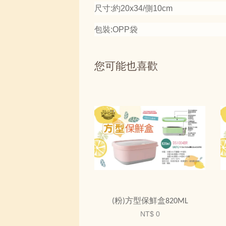
尺寸:約20x34/側10cm
包裝:OPP袋
您可能也喜歡
(粉)方型保鮮盒820ML
NT$ 0