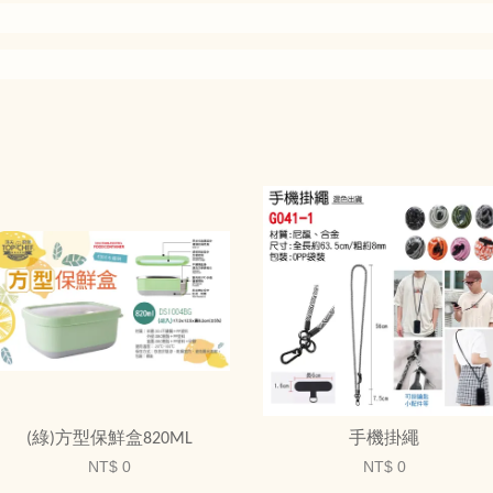
(綠)方型保鮮盒820ML
手機掛繩
NT$ 0
NT$ 0