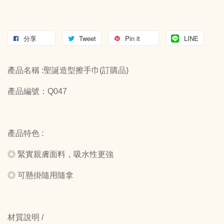
分享
Tweet
Pin it
LINE
產品名稱 :聖誕造型擦手巾(訂購品)
產品編號：Q047
產品特色 :
◎ 緊實親膚面料，吸水性更強
◎ 可懸掛隨用隨拿
材質說明 /