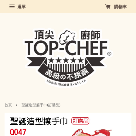
選單
購物車
›
首頁
聖誕造型擦手巾(訂購品)