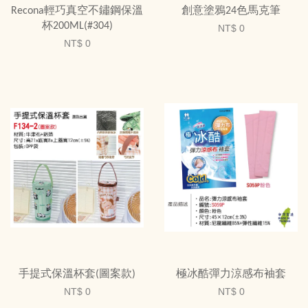
Recona輕巧真空不鏽鋼保溫
創意塗鴉24色馬克筆
杯200ML(#304)
NT$ 0
NT$ 0
手提式保溫杯套(圖案款)
極冰酷彈力涼感布袖套
NT$ 0
NT$ 0