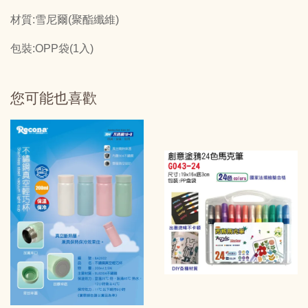
材質:雪尼爾(聚酯纖維)
包裝:OPP袋(1入)
您可能也喜歡