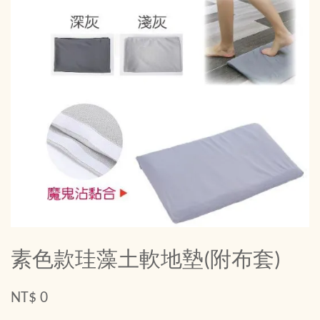
素色款珪藻土軟地墊(附布套)
NT$ 0