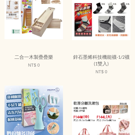
二合一木製疊疊樂
鋅石墨烯科技機能襪-1/2襪
(1雙入)
NT$ 0
NT$ 0