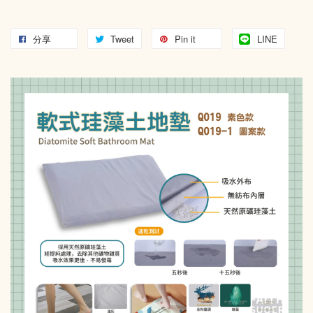
分享
Tweet
Pin it
LINE