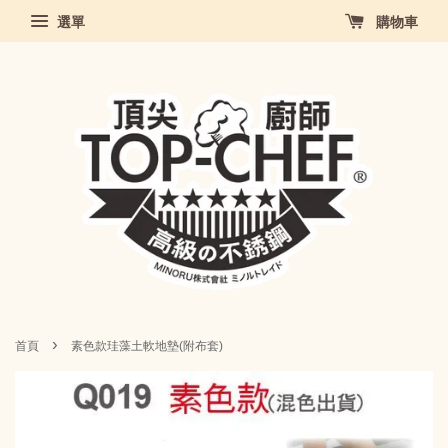
選單
購物車
›
首頁
素色款珪藻土軟地墊(附布套)