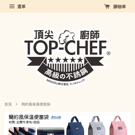
選單
購物車
›
首頁
簡約風保溫便當袋