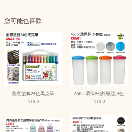
您可能也喜歡
創意塗鴉24色馬克筆
650cc環保杯(外螺紋)4色
NT$ 0
NT$ 0