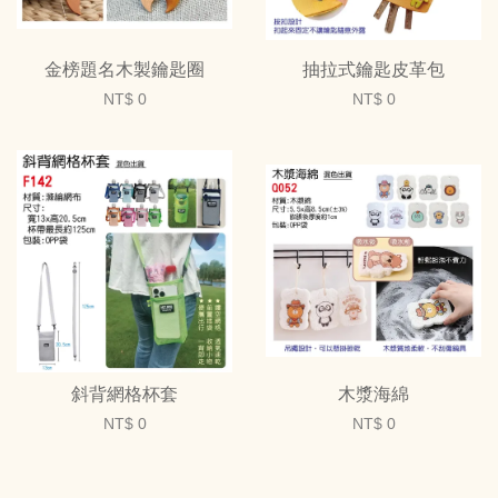
金榜題名木製鑰匙圈
抽拉式鑰匙皮革包
NT$ 0
NT$ 0
斜背網格杯套
木漿海綿
NT$ 0
NT$ 0