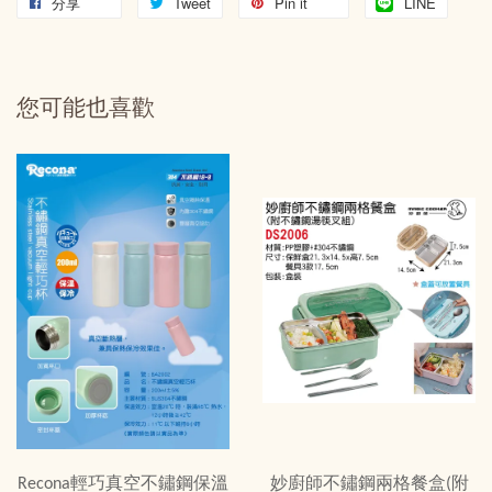
分享
Tweet
Pin it
LINE
您可能也喜歡
Recona輕巧真空不鏽鋼保溫
妙廚師不鏽鋼兩格餐盒(附