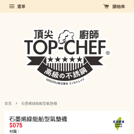
選單
購物車
›
首頁
石墨烯綠能船型氣墊襪