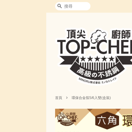
搜尋
›
首頁
環保合金筷5/6入雙(盒裝)