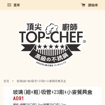
選單
購物車
›
首頁
玻璃(細+粗)吸管+23刷+小麥圓筒餐具盒