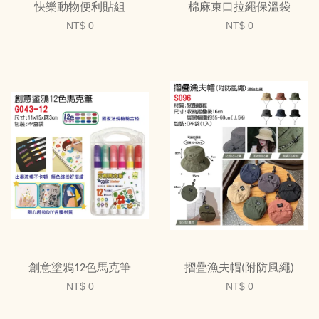
快樂動物便利貼組
棉麻束口拉繩保溫袋
NT$ 0
NT$ 0
創意塗鴉12色馬克筆
摺疊漁夫帽(附防風繩)
NT$ 0
NT$ 0