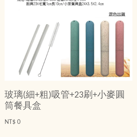
玻璃(細+粗)吸管+23刷+小麥圓
筒餐具盒
NT$ 0