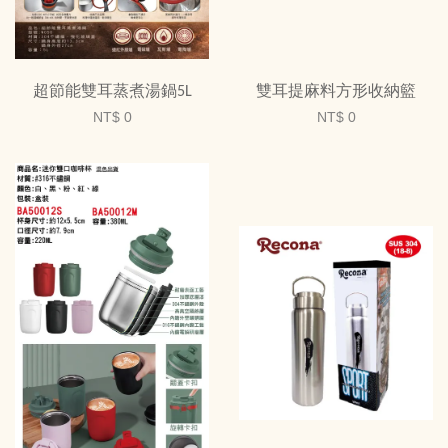
超節能雙耳蒸煮湯鍋5L
雙耳提麻料方形收納籃
NT$ 0
NT$ 0