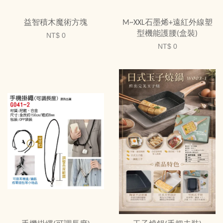
益智積木魔術方塊
M~XXL石墨烯+遠紅外線塑
型機能護腰(盒裝)
NT$ 0
NT$ 0