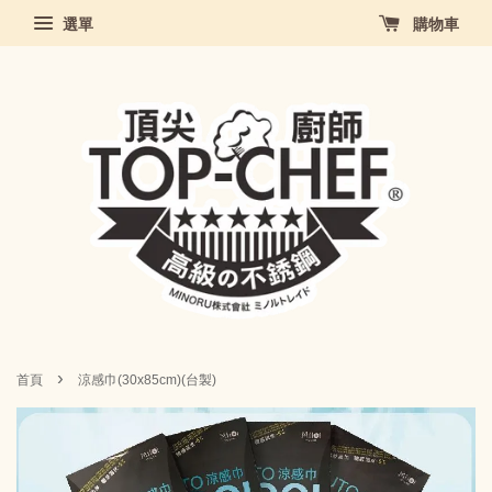
選單
購物車
›
首頁
涼感巾(30x85cm)(台製)