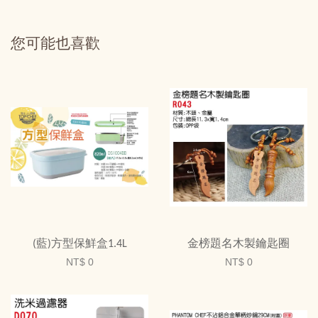
您可能也喜歡
(藍)方型保鮮盒1.4L
金榜題名木製鑰匙圈
NT$ 0
NT$ 0