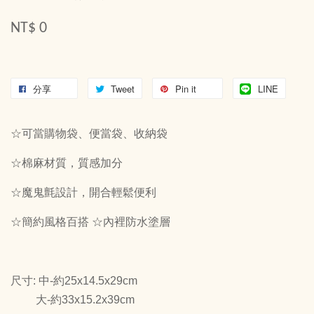
NT$ 0
分享
Tweet
Pin it
LINE
☆可當購物袋、便當袋、收納袋
☆棉麻材質，質感加分
☆魔鬼氈設計，開合輕鬆便利
☆簡約風格百搭 ☆內裡防水塗層
尺寸: 中-約25x14.5x29cm
大-約33x15.2x39cm