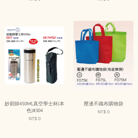
妙廚師450ML真空學士杯(本
壓邊不織布購物袋
色)#304
NT$ 0
NT$ 0