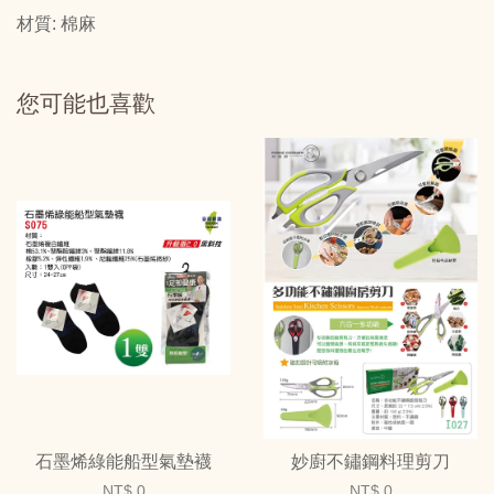
材質: 棉麻
您可能也喜歡
石墨烯綠能船型氣墊襪
妙廚不鏽鋼料理剪刀
NT$ 0
NT$ 0