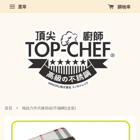
選單
購物車
›
首頁
格紋六件式修容組(不鏽鋼)(盒裝)