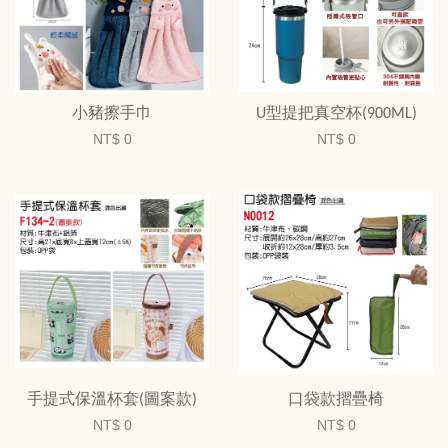
小豬擦手巾
U型提把真空杯(900ML)
NT$ 0
NT$ 0
手提式保溫杯套(圖案款)
口袋款摺疊椅
NT$ 0
NT$ 0