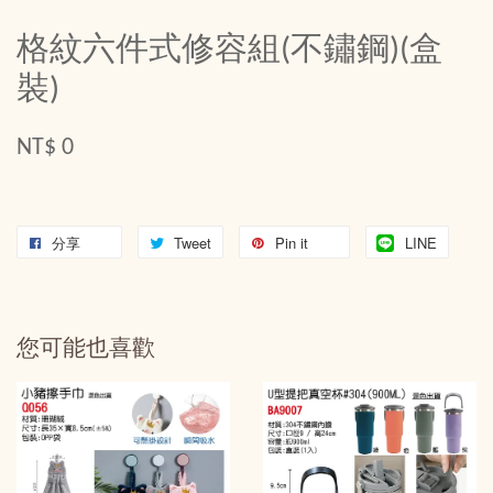
格紋六件式修容組(不鏽鋼)(盒
裝)
NT$ 0
分享
Tweet
Pin it
LINE
您可能也喜歡