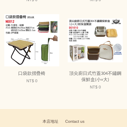
口袋款摺疊椅
頂尖廚日式竹蓋304不鏽鋼
保鮮盒(小+大)
NT$ 0
NT$ 0
本店地址
Contact us