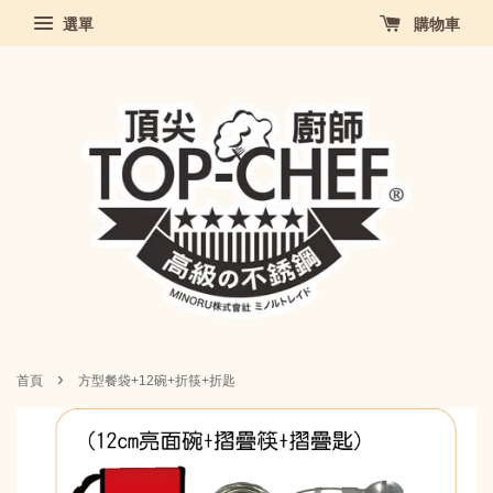
選單
購物車
›
首頁
方型餐袋+12碗+折筷+折匙