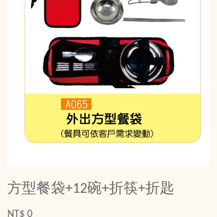
方型餐袋+12碗+折筷+折匙
NT$ 0