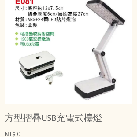
方型摺疊USB充電式檯燈
NT$ 0