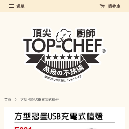
選單
購物車
›
首頁
方型摺疊USB充電式檯燈