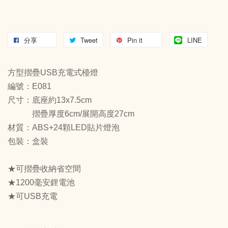
分享
Tweet
Pin it
LINE
方型摺疊USB充電式檯燈
編號：E081
尺寸：底座約13x7.5cm
摺疊厚度6cm/展開高度27cm
材質：ABS+24顆LED貼片燈泡
包裝：盒裝
★可摺疊收納省空間
★1200毫安鋰電池
★可USB充電