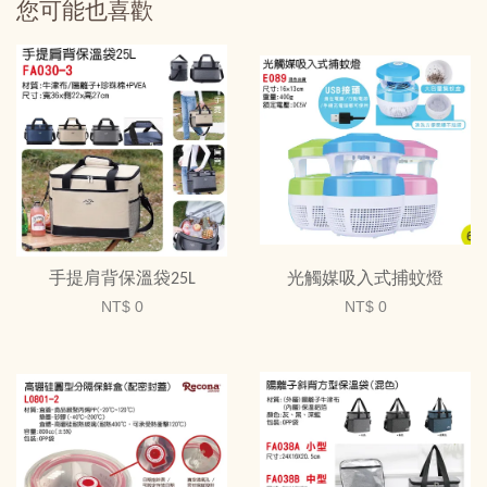
您可能也喜歡
手提肩背保溫袋25L
光觸媒吸入式捕蚊燈
NT$ 0
NT$ 0