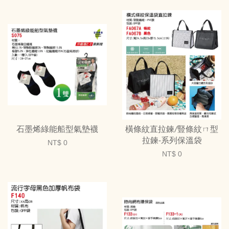
石墨烯綠能船型氣墊襪
橫條紋直拉鍊/豎條紋ㄇ型
拉鍊-系列保溫袋
NT$ 0
NT$ 0