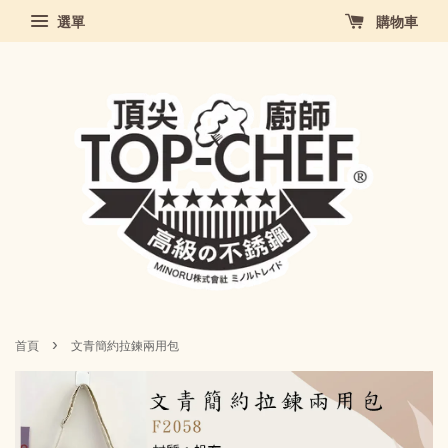
選單
購物車
›
首頁
文青簡約拉鍊兩用包