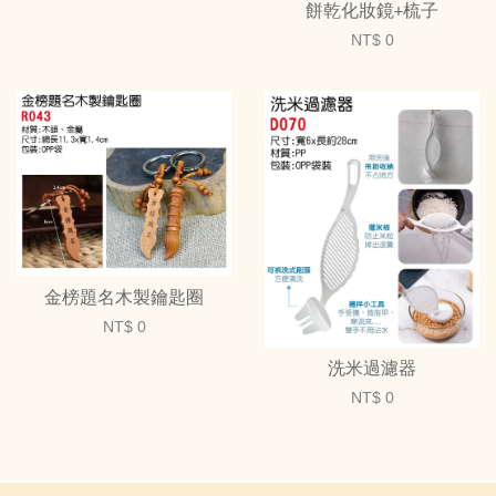
餅乾化妝鏡+梳子
NT$ 0
金榜題名木製鑰匙圈
NT$ 0
洗米過濾器
NT$ 0