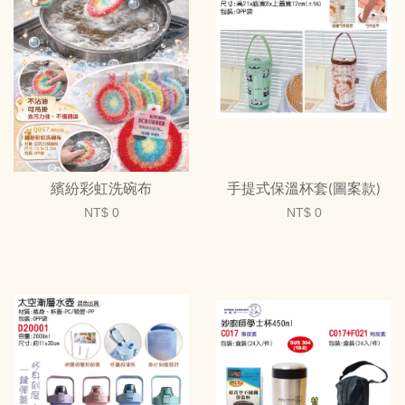
繽紛彩虹洗碗布
手提式保溫杯套(圖案款)
NT$ 0
NT$ 0