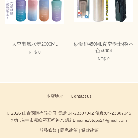
太空漸層水壺2000ML
妙廚師450ML真空學士杯(本
色)#304
NT$ 0
NT$ 0
本店地址
Contact us
© 2026 山泰國際有限公司 電話:04-23307042 傳真:04-23307045
地址:台中市霧峰區五福路796號 Email:ez3tops2@gmail.com
服務條款
|
隱私政策
|
退款政策